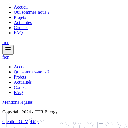
Accueil
Qui sommes-nous ?
Projets
Actualités
Contact
FAQ
fr
en
fr
en
Accueil
Qui sommes-nous ?
Projets
Actualités
Contact
FAQ
Mentions légales
Copyright 2024 - TTR Energy
Création OhMyDev