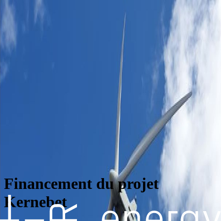
Accueil
Qui sommes-nous ?
Projets
Actualités
Contact
FAQ
fr
en
fr
en
Accueil
Qui sommes-nous ?
Projets
Actualités
Contact
FAQ
Financement du projet
Kernebet