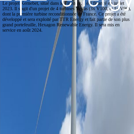
Le projet Kernebet, situé dans le Finistère, a été financé en juillet
2023. Il s'agit d'un projet de 4 turbines Vestas (3x V100, et 1x V90),
dont la première turbine reconditionnée de France. Ce projet a été
développé et sera exploité par TTR Energy et fait partie de son plus
grand portefeuille, Hexagon Renewable Energy. Il sera mis en
service en août 2024.
Mentions légales
Copyright 2024 - TTR Energy
Création OhMyDev
Dans le cadre de la démarche RSE de TTR Energy, TTR Energy
s'engage à agir avec intégrité et condamne fermement toute forme de
corruption. A ce titre, si vous deviez relever des agissements allant
potentiellement à l’encontre de nos engagements dans le cadre des
activités de TTR Energy, nous vous invitons à les signaler en
envoyant un courriel à l’adresse suivante :
signalement@ttrenergy.com. Les signalements seront traités avec
diligence et avec la plus grande confidentialité.